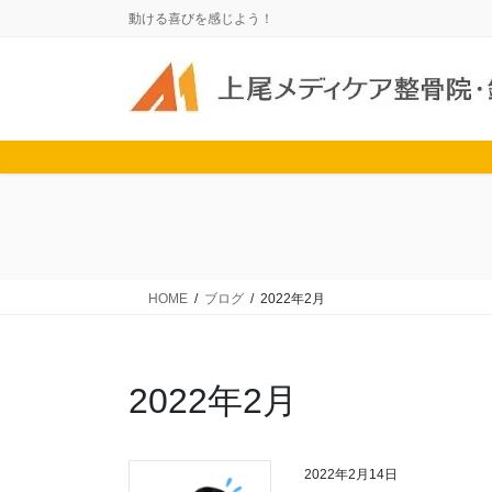
コ
ナ
動ける喜びを感じよう！
ン
ビ
テ
ゲ
ン
ー
ツ
シ
に
ョ
移
ン
動
に
移
動
HOME
ブログ
2022年2月
2022年2月
2022年2月14日