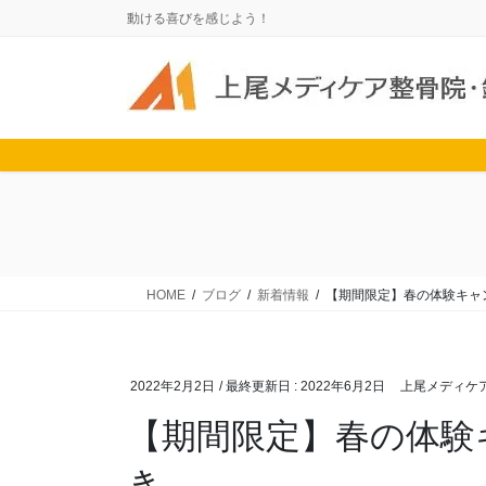
コ
ナ
動ける喜びを感じよう！
ン
ビ
テ
ゲ
ン
ー
ツ
シ
に
ョ
移
ン
動
に
移
動
HOME
ブログ
新着情報
【期間限定】春の体験キャン
2022年2月2日
/ 最終更新日 :
2022年6月2日
上尾メディケ
【期間限定】春の体験キ
き