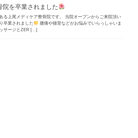
骨院を卒業されました
ある上尾メディケア整骨院です。 当院オープンからご来院頂い
り卒業されました
腰痛や猫背などがお悩みでいらっしゃいま
ージとZER […]