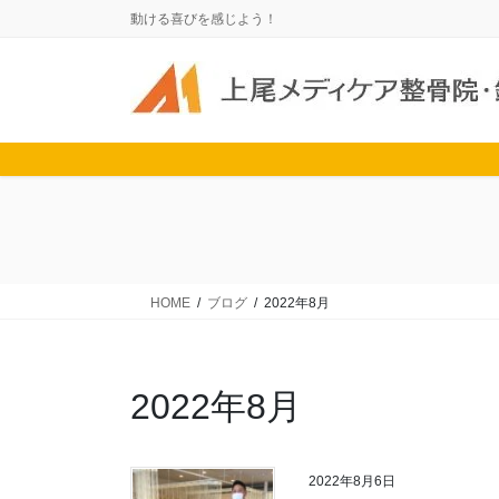
コ
ナ
動ける喜びを感じよう！
ン
ビ
テ
ゲ
ン
ー
ツ
シ
に
ョ
移
ン
動
に
移
動
HOME
ブログ
2022年8月
2022年8月
2022年8月6日