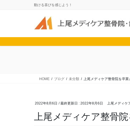
コ
ナ
動ける喜びを感じよう！
ン
ビ
テ
ゲ
ン
ー
ツ
シ
に
ョ
移
ン
動
に
移
動
HOME
ブログ
未分類
上尾メディケア整骨院を卒業
2022年8月6日
/ 最終更新日 :
2022年8月6日
上尾メディケ
上尾メディケア整骨院