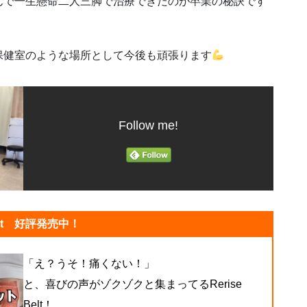
んで一生懸命二人三脚で治療できたのが卒業の秘訣です
保健室のような場所として今後も頑張ります
Follow me!
lt 好評発売中！
「え？うそ！痛くない！」
と、喜びの声がゾクゾクと集まってるRerise
Belt！