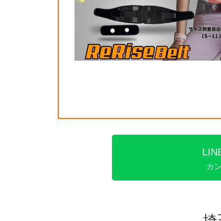
LI
カ
埼